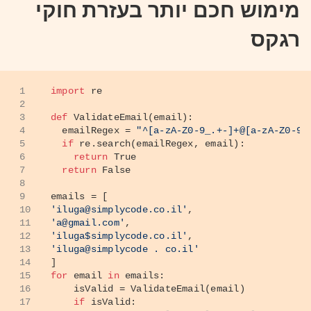
מימוש חכם יותר בעזרת חוקי
רגקס
1
import
 re
2
3
def
ValidateEmail
(
email
):
4
  emailRegex = 
"^[a-zA-Z0-9_.+-]+@[a-zA-Z0-9-
5
if
 re.search(emailRegex, email):
6
return
True
7
return
False
8
9
emails = [
10
'iluga@simplycode.co.il'
,
11
'a@gmail.com'
,
12
'iluga$simplycode.co.il'
,
13
'iluga@simplycode . co.il'
14
]
15
for
 email 
in
 emails:
16
    isValid = ValidateEmail(email)
17
if
 isValid: