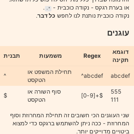
או בערת רגקס - נקודה כוכבית -
.
.*
נקודה כוכבית נותנת לנו לחפש
כל דבר
.
עוגנים
דוגמא
Regex
משמעות
תבנית
תקינה
תחילת המשפט או
^
^abcdef
abcdef
הטקסט
555
סוף השורה או
$
[0-9]+$
111
הטקסט
שני העוגנים הכי חשובים זה תחילת המחרוזת וסוף
המחרוזת - ככה ניתן להשתמש ברגקס כדי למצוא
ביטויים מדוייקים יותר.