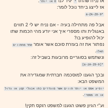
אז נניח שהתו
יגיד לנו
.
*
0 או יותר
אז לייצג ביחד נוכל לומר:
a-ZA-Z0-9*
אבל פה מתחילה בעיה - אם נניח יש לי 2 תווים
באנגלית ותו מספרי איך אני יודע מהי הכמות שתו
יכול להופיע בו?
נפתור את זה בעזרת סוכם אשר אומר
אחד מהתווים
.
האלו
ונשתמש בסוגריים מרובעות בשביל זה:
[a-zA-Z0-9]*
ובכך הגענו למוסכמה חברתית שמגדירה את
המשפט הבא:
יופיע אפס או יותר תווים אשר מוגדרים כתו אנגלי קטן או גדול
.
או תו מספרי
וע”י הגיון פשוט הגענו למשפט רגקס תקין!