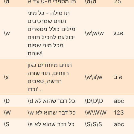
25
\d\d
תו מספרי מ-0 עד 9
\d
תו מילה - כל מיני
תווים שמרכיבים
מילים כולל מספרים
אבג
\w\w\w
\w
יכול גם להכיל תווים
מכל מיני שפות
שונות!
תווים מיוחדים כגון
רווחים, תווי שורה
א ב
\w\s\w
\s
חדשה, טאבים
וכדו’…
abc
\D\D\D
\d כל דבר שהוא לא
\D
123
\W\W\W
\w כל דבר שהוא לא
\W
abc
\S\S\S
\s כל דבר שהוא לא
\S