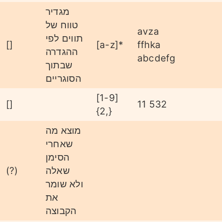
מגדיר
טווח של
avza
תווים לפי
[]
[a-z]*
ffhka
ההגדרה
abcdefg
שבתוך
הסוגריים
[1-9]
[]
11 532
{2,}
מוצא מה
שאחרי
הסימן
שאלה
(?)
ולא שומר
את
הקבוצה