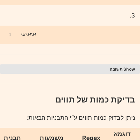
3.
1
\W\W\W
תשובה
1.
1
a 1
בדיקת כמות של תווים
2
b 5
3
_ 1
ניתן לבדוק כמות תווים ע”י התבניות הבאות:
2.
דוגמא
Regex
משמעות
תבנית