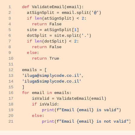
1
def
ValidateEmail
(
email
):
2
  atSignSplit = email.split(
'@'
)
3
if
len
(atSignSplit) < 
2
:
4
return
False
בשורה השנייה זה לא מוצא את הטקסט כי יש
5
  site = atSignSplit[
1
]
6
  dotSplit = site.split(
'.'
)
שם שני רווחים ואנחנו רק רוצים אחד.
7
if
len
(dotSplit) < 
2
:
בשורה השלישית זה מוצא רק את החלק הראשון
8
return
False
9
else
:
כי הגדרנו רק 4 מספרים ולא יותר.
10
return
True
11
שימו לב שהטקסט מכיל יותר אך הוא מוצא רק
12
emails = [
13
'iluga@simplycode.co.il'
,
את ה-4 תווים הראשונים.
14
'iluga$simplycode.co.il'
15
]
16
for
 email 
in
 emails:
17
    isValid = ValidateEmail(email)
18
if
 isValid:
19
print
(
f"Email 
{email}
 is valid"
)
20
else
:
21
print
(
f"Email 
{email}
 is not valid"
)