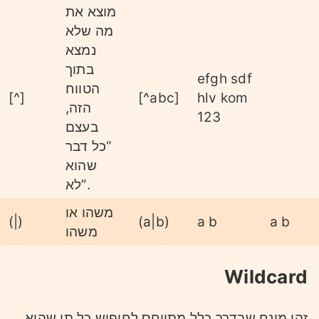
מוצא את
מה שלא
נמצא
בתוך
efgh sdf
הטווח
[^]
[^abc]
hlv kom
הזה,
123
בעצם
“כל דבר
שהוא
לא”.
משהו או
(|)
(a|b)
a b
a b
משהו
Wildcard
זהו מונח שבדרך כלל מתייחס לחיפוש כל תו שהוא.