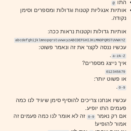
התו
@
אותיות אנגליות קטנות וגדולות ומספרים וסימן
נקודה.
אותיות גדולות וקטנות נראות ככה:
abcdefghijklmnopqrstuvwxyzABCDEFGHIJKLMNOPQRSTUVWXYZ
עכשיו ננסה לקצר את זה ונאמר פשוט:
.
a-zA-Z
איך נייצג מספרים?
012345679
או פשוט יותר:
.
0-9
עכשיו אנחנו צריכים להוסיף סימן שיגיד לנו כמה
פעמים התו יופיע.
אם רק נאמר
זה לא אומר לנו כמה פעמים זה
0-9
אמור להופיע!