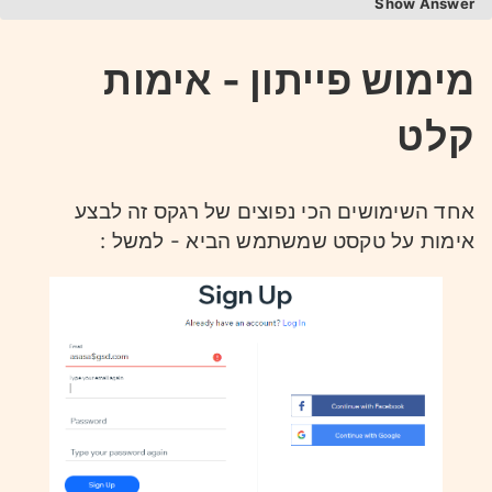
Answer
1.
מימוש פייתון - אימות
1
[\w]{4}
קלט
2.
אחד השימושים הכי נפוצים של רגקס זה לבצע
1
[1-8]{9}
אימות על טקסט שמשתמש הביא - למשל :
3.
1
[0-9]{1,2}\.[0-9]{1,2}\.[0-9]{4}
4.