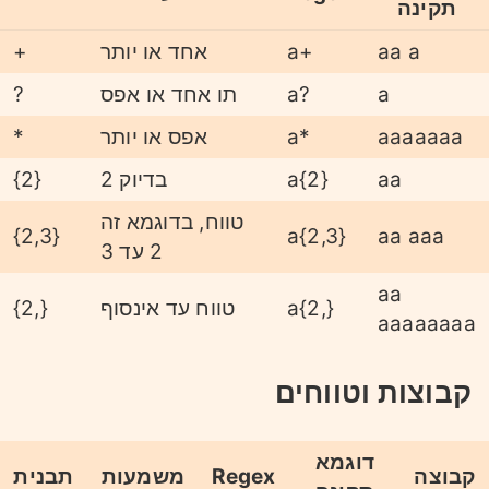
תקינה
1
file_123
2
file_662
aa a
a+
אחד או יותר
+
a
a?
תו אחד או אפס
?
3.
aaaaaaa
a*
אפס או יותר
*
aa
a{2}
בדיוק 2
{2}
1
2
***
טווח, בדוגמא זה
3
!!!
{2,3}
a{2,3}
aa aaa
2 עד 3
aa
a{2,}
טווח עד אינסוף
{2,}
aaaaaaaa
קבוצות וטווחים
דוגמא
קבוצה
Regex
משמעות
תבנית