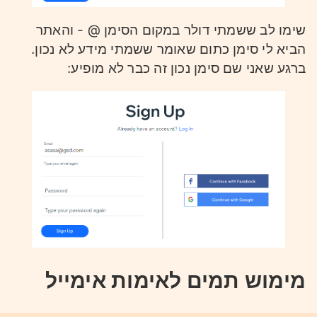
1
\[[0-9]{3}\]
שימו לב ששמתי דולר במקום הסימן @ - והאתר
הביא לי סימן כתום שאומר ששמתי מידע לא נכון.
מה שמבלבל פה זה שיש לנו שני סוגריים -
ברגע שאני שם סימן נכון זה כבר לא מופיע:
הראשון מגדיר תרתי משמע את התו של הסוגר,
והסוגר השני הוא כחלק מביטוי רגקס.
הביטוי הפנימי הוא:
1
[0-9]{3}
שהוא מחפש בדיוק 3 מספרים בין 0 ל9.
5.
מימוש תמים לאימות אימייל
1
([A-Z]){4}\s{1}([0-9]{4})