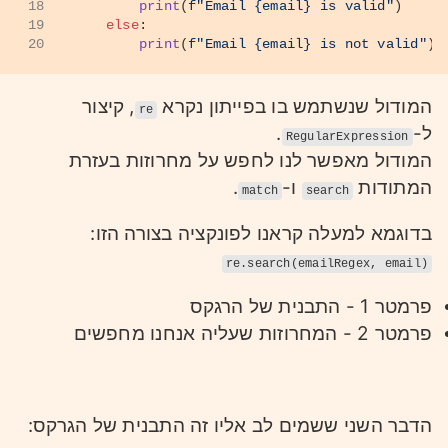
18
print
(
f"Email 
{email}
 is valid"
)
19
else
:
20
print
(
f"Email 
{email}
 is not valid"
)
המודול שנשתמש בו בפייתון נקרא
, קיצור
re
ל-
.
RegularExpression
המודול מאפשר לנו לחפש על מחרוזות בעזרת
המתודות
ו-
.
match
search
בדוגמא למעלה קראנו לפונקציה בצורה הזו:
re.search(emailRegex, email)
פרמטר 1 - התבנית של הרגקס
פרמטר 2 - המחרוזות שעליה אנחנו מחפשים
הדבר השני ששמים לב אליו זה התבנית של הגרקס: