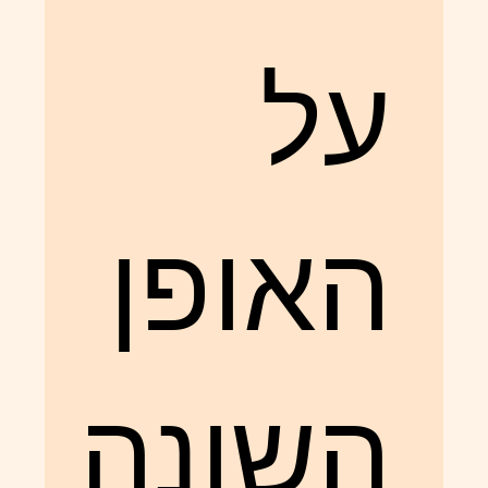
על
האופן
השונה