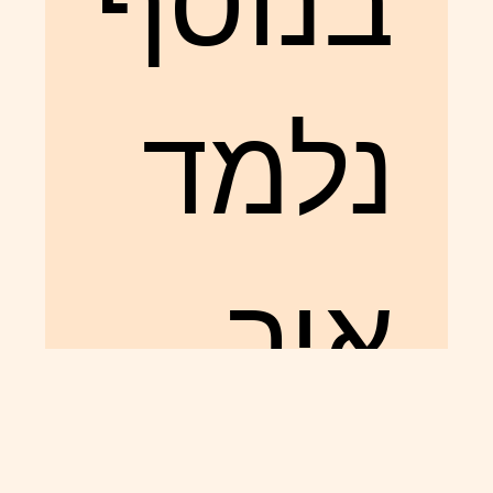
בנוסף
נלמד
איך