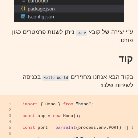
ע”י יצירה של קובץ
ניתן לשנות פרמטרים כגון
.env
פורט.
קוד
בקוד הבא אנחנו מחזירים
בכניסה
Hello World
לשירות שלנו:
1
import
 { 
Hono
 } 
from
"hono"
;
2
3
const
 app = 
new
Hono
();
4
5
const
 port = 
parseInt
(process.
env
.
PORT
) || 
30
6