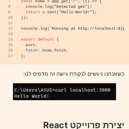
7
const
 home = app.
get
(
"/"
, 
(
c
) =>
 {
8
console
.
log
(
"Detected get"
);
9
return
 c.
text
(
"Hello World!"
);
10
});
11
12
console
.
log
(
`Running at http://localhost:
${po
13
14
export
default
 {
15
  port,
16
fetch
: home.
fetch
,
17
};
כשאנחנו ניגשים לנקודת גישה זה מדפיס לנו:
יצירת פרוייקט React