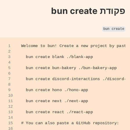
פקודת bun create
bun create
1
Welcome to bun! Create a new project by pasti
2
3
  bun create blank ./blank-app
4
5
  bun create bun-bakery ./bun-bakery-app
6
7
  bun create discord-interactions ./discord-i
8
9
  bun create hono ./hono-app
10
11
  bun create next ./next-app
12
13
  bun create react ./react-app
14
15
# You can also paste a GitHub repository:
16