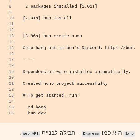
7
8
 2 packages installed [2.01s]
9
10
[2.01s] bun install
11
12
13
[3.96s] bun create hono
14
15
Come hang out in bun's Discord: https://bun.s
16
17
-----
18
19
Dependencies were installed automatically.
20
21
Created hono project successfully
22
23
# To get started, run:
24
25
  cd hono
26
  bun dev
.
- חבילה לבניית
היא כמו
Web API
Express
Hono