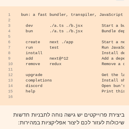
1
bun: a fast bundler, transpiler, JavaScript R
2
3
  dev       ./a.ts ./b.jsx        Start a bun
4
  bun       ./a.ts ./b.jsx        Bundle depe
5
6
  create    next ./app            Start a new
7
  run       test                  Run JavaScr
8
  install                         Install dep
9
  add       next@^12              Add a depen
10
  remove    redux                 Remove a de
11
12
  upgrade                         Get the lat
13
  completions                     Install she
14
  discord                         Open bun's 
15
  help                            Print this 
16
ביצירת פרוייקטים יש גישה נוחה לתבניות חדשות
שיכולות לעזור לכם ליצור אפליקציות במהירות: