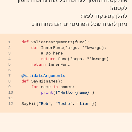
אות קטנה תהפוך לגדולה וכל אות גדולה תהפוך
לקטנה!
להלן קטע קוד לעזר:
ניתן להניח שכל הפרמטרים הם מחרוזות.
1
def
ValidateArguments
(
func
):
2
def
InnerFunc
(
*args, **kwargs
):
3
# Do here
4
return
 func(*args, **kwargs)
5
return
 InnerFunc
6
7
@ValidateArguments
8
def
SayHi
(
names
):
9
for
 name 
in
 names:
10
print
(
f"Hello 
{name}
"
)
11
12
SayHi({
"Bob"
, 
"Moshe"
, 
"Lior"
})