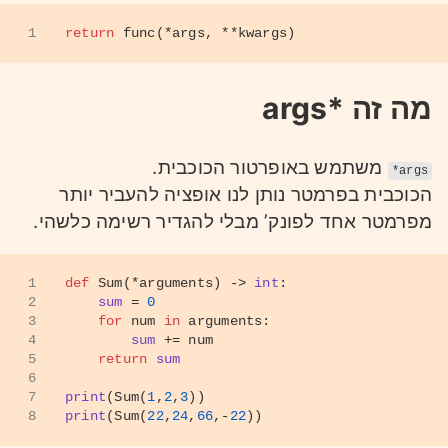
1
return
 func(*args, **kwargs)
מה זה *args
משתמש באופרטור הכוכבית.
*args
הכוכבית בפרמטר נותן לנו אופציה להעביר יותר
מפרמטר אחד לפונק’ מבלי להגדיר רשימה כלשהי.
1
def
Sum
(
*arguments
) -> 
int
:
2
sum
 = 
0
3
for
 num 
in
 arguments:
4
sum
 += num
5
return
sum
6
7
print
(Sum(
1
,
2
,
3
))
8
print
(Sum(
22
,
24
,
66
,-
22
))