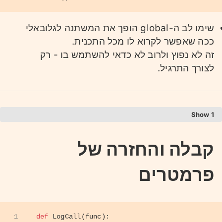
שימו לב ה-global הופך את המשתנה לגלובאלי
ככה שאפשר לקרוא לו מכל התכנית.
זה לא נפוץ ולרוב לא כדאי להשתמש בו - רק
לצורך התרגיל.
1
קבלה והחזרה של
1
global
 number
2
number = 
0
3
פרמטרים
4
def
DoTwice
(
func
):
5
def
Inner
():
6
        func()
7
        func()
8
return
 Inner
1
def
LogCall
(
func
):
9