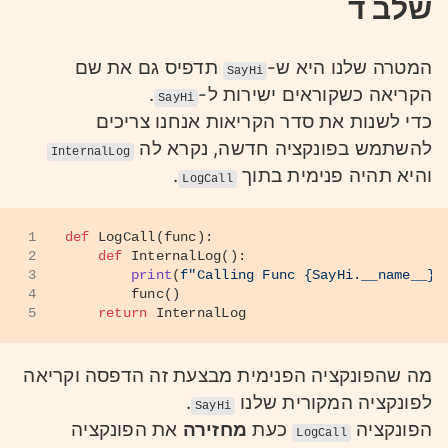
שלב ד
המטרה שלנו היא ש-
תדפיס גם את שם
SayHi
הקריאה כשקוראים ישירות ל-
.
SayHi
כדי לשנות את סדר הקריאות אנחנו צריכים
להשתמש בפונקציה חדשה, נקרא לה
InternalLog
והיא תהיה פנימית בתוך
.
LogCall
1
def
LogCall
(
func
):
2
def
InternalLog
():
3
print
(
f"Calling Func 
{SayHi.__name__}
"
4
        func()
5
return
 InternalLog
מה שהפונקציה הפנימית מבצעת זה הדפסה וקריאה
לפונקציה המקורית שלנו
.
SayHi
הפונקציה
כעת
מחזירה
את הפונקציה
LogCall