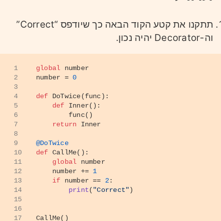
תתקנו את קטע הקוד הבאה כך שיודפס “Correct”
וה-Decorator יהיה נכון.
1
global
 number
2
number = 
0
3
4
def
DoTwice
(
func
):
5
def
Inner
():
6
        func()
7
return
 Inner
8
9
@DoTwice
10
def
CallMe
():
11
global
 number
12
    number += 
1
13
if
 number == 
2
:
14
print
(
"Correct"
)
15
16
17
CallMe()