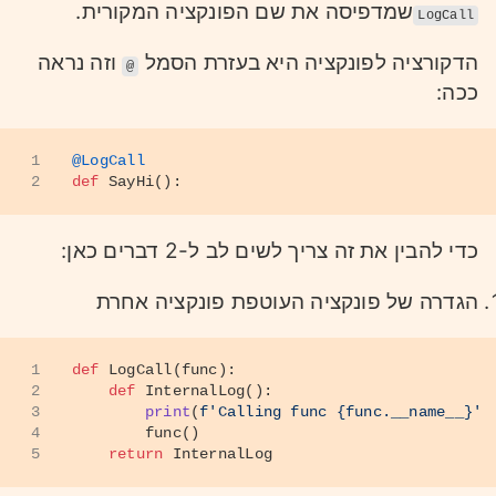
שמדפיסה את שם הפונקציה המקורית.
LogCall
הדקורציה לפונקציה היא בעזרת הסמל
וזה נראה
@
ככה:
1
@LogCall
2
def
SayHi
():
כדי להבין את זה צריך לשים לב ל-2 דברים כאן:
הגדרה של פונקציה העוטפת פונקציה אחרת
1
def
LogCall
(
func
):
2
def
InternalLog
():
3
print
(
f'Calling func 
{func.__name__}
'
)
4
        func()
5
return
 InternalLog