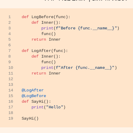
1
def
LogBefore
(
func
):
2
def
Inner
():
3
print
(
f"Before 
{func.__name__}
"
)
4
        func()
5
return
 Inner
6
7
def
LogAfter
(
func
):
8
def
Inner
():
9
        func()
10
print
(
f"After 
{func.__name__}
"
)
11
return
 Inner
12
13
14
@LogAfter
15
@LogBefore
16
def
SayHi
():
17
print
(
"Hello"
)
18
19
SayHi()