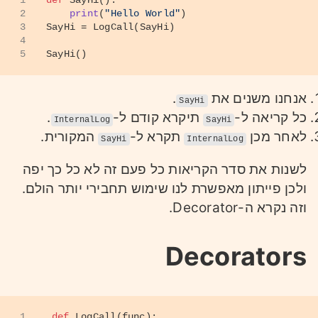
1
def
SayHi
():
2
print
(
"Hello World"
)
3
SayHi = LogCall(SayHi)
4
5
SayHi()
אנחנו משנים את
.
SayHi
כל קריאה ל-
תיקרא קודם ל-
.
InternalLog
SayHi
לאחר מכן
תקרא ל-
המקורית.
SayHi
InternalLog
לשנות את סדר הקריאות כל פעם זה לא כל כך יפה
ולכן פייתון מאפשרת לנו שימוש תחבירי יותר הולם.
וזה נקרא ה-Decorator.
Decorators
1
def
LogCall
(
func
):