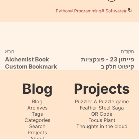
* ולבסוף ה-
או
בתוך מחלקות.
str.upper(char)
str.lower(char)
בהתאם לתנאי.
מחלקה היא עצם מאוד שימושי וכלי מעולה
#Python
#Programming
#Software
* מה שה-
עושה הוא הופך את הרשימה
לפתרונות בעיות תכנות.
join
המוחזרת למחרוזת.
המשתנה
מוחזק פעם אחת
שימו לב שבקריאה יש סוגריים מרובעות שהן יוצרות
Calls.Dictionary
בתוך
ולכן לא עשיתי גישה ישירה
לנו רשימה ולא מחרוזת:
Calls
ל-
.
הקודם
הבא
FunctionCalls
פייתון 23 - פונקציות
Alchemist Book
1
[
str
.lower(char) 
if
str
.isupper(char) 
else
s
קישוט חלק ב
Custom Bookmark
ולכן צריך להפוך את התוצאה למחרוזת.
Blog
Projects
Blog
Puzzler A Puzzle game
Archives
Feather Steel Saga
Tags
QR Code
Categories
Focus Plant
Search
Thoughts in the cloud
Projects
About