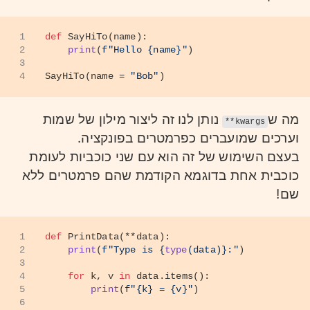
1
def
SayHiTo
(
name
):
2
print
(
f"Hello 
{name}
"
)
3
4
SayHiTo(name = 
"Bob"
)
מה ש
נותן לנו זה ליצור מילון של שמות
**kwargs
וערכים שמועברים כפרמטרים בפונקציה.
בעצם השימוש של זה הוא עם שני כוכביות לעומת
כוכבית אחת בדוגמא הקודמת שהם פרמטרים ללא
שם!
1
def
PrintData
(
**data
):
2
print
(
f"Type is 
{
type
(data)}
:"
)
3
4
for
 k, v 
in
 data.items():
5
print
(
f"
{k}
 = 
{v}
"
)
6