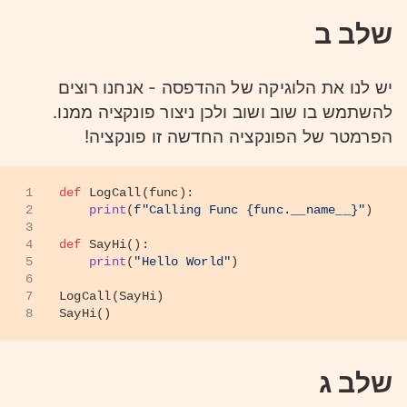
שלב ב
יש לנו את הלוגיקה של ההדפסה - אנחנו רוצים
להשתמש בו שוב ושוב ולכן ניצור פונקציה ממנו.
הפרמטר של הפונקציה החדשה זו פונקציה!
1
def
LogCall
(
func
):
2
print
(
f"Calling Func 
{func.__name__}
"
)
3
4
def
SayHi
():
5
print
(
"Hello World"
)
6
7
LogCall(SayHi)
8
SayHi()
שלב ג