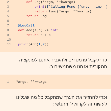
2
def
Log
(
*args, **kwargs
):
10
@DoTwice
3
print
(
f'Calling Func 
{func.__name__}
'
11
def
CallMe
():
4
return
 func(*args, **kwargs)
12
global
 number
5
return
 Log
13
    number += 
1
6
14
if
 number == 
2
:
7
@LogCall
15
print
(
"Correct"
)
8
def
Add
(
a,b
) -> 
int
:
16
9
return
 a + b
17
10
18
CallMe()
11
print
(Add(
1
,
2
))
כל מה שהיה חסר כאן זה קריאה נוספת ל-
func
כדי לקבל פרמטרים ולהעביר אותם לפונקציה
בתוך הפונקציה
DoTwice
המקורית אנחנו משתמשים ב:
1
*args, **kwargs
וכדי להחזיר את הערך שמתקבל כל מה שעלינו
לעשות זה לקרוא ל-return: