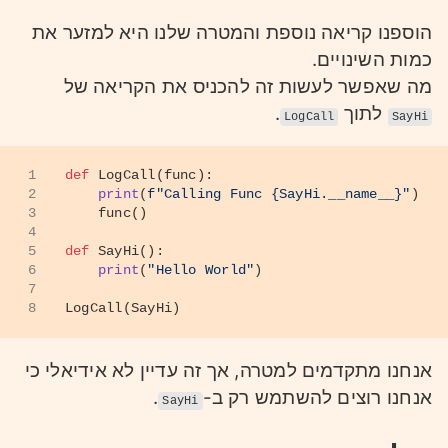
הוספנו קריאה נוספת והמטרה שלנו היא למזער את
כמות השינויים.
מה שאפשר לעשות זה להכניס את הקריאה של
לתוך
.
LogCall
SayHi
1
def
LogCall
(
func
):
2
print
(
f"Calling Func 
{SayHi.__name__}
"
)
3
    func()
4
5
def
SayHi
():
6
print
(
"Hello World"
)
7
8
LogCall(SayHi)
אנחנו מתקדמים למטרה, אך זה עדיין לא אידיאלי כי
אנחנו רוצים להשתמש רק ב-
.
SayHi