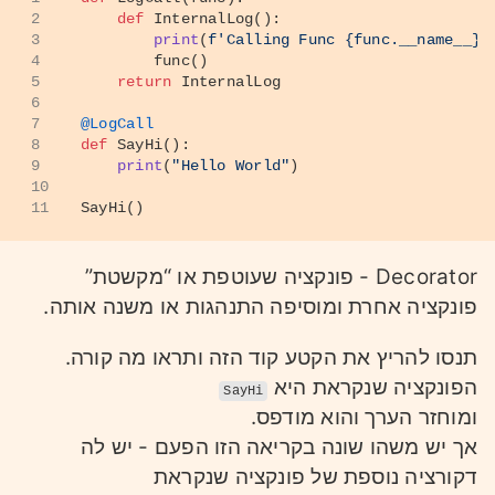
2
def
InternalLog
():
3
print
(
f'Calling Func 
{func.__name__}
'
4
        func()
5
return
 InternalLog
6
7
@LogCall
8
def
SayHi
():
9
print
(
"Hello World"
)
10
11
SayHi()
Decorator - פונקציה שעוטפת או “מקשטת”
פונקציה אחרת ומוסיפה התנהגות או משנה אותה.
תנסו להריץ את הקטע קוד הזה ותראו מה קורה.
הפונקציה שנקראת היא
SayHi
ומוחזר הערך והוא מודפס.
אך יש משהו שונה בקריאה הזו הפעם - יש לה
דקורציה נוספת של פונקציה שנקראת