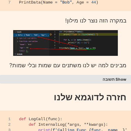
7
PrintData(Name = 
"Bob"
, Age = 
44
)
במקרה הזה נוצר לנו מילון!
מבינים למה יש לנו משתנים עם שמות ובלי שמות?
תשובה
פרמטרים ללא שם נוצרים כ-Tuple כי אין להם
חזרה לדוגמא שלנו
שם.
אין להם מפתח שיכול להיוצג מיוצג במילון.
אך כאשר אנחנו קוראים לפונקציה ככה:
1
def
LogCall
(
func
):
2
def
InternalLog
(
*args, **kwargs
):
1
PrintData(Name = 
"Bob"
, Age = 
44
)
3
print
(
f'Calling Func 
{func.__name__}
'
)