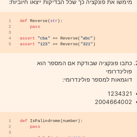
מימשו את פונקציה כך שכל הבדיקות ייצאו חיוביות:
1
def
Reverse
(
str
):
2
pass
3
4
assert
"cba"
 == Reverse(
"abc"
) 
5
assert
"123"
 == Reverse(
"321"
)
כתבו פונקציה שבודקת אם המספר הוא
פולינדרומי
דוגמאות למספר פולינדרומי:
1234321
2004664002
1
def
IsPalindrome
(
number
):
2
pass
3