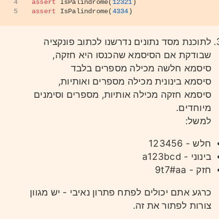
4
assert
 IsPalindrome(
12321
)
5
assert
 IsPalindrome(
4334
)
לתוכנת מסד נתונים נדרשנו לכתוב פונקציה
שבודקת אם הסיסמא שהכנסו היא חזקה,
סיסמא חלשה מכילה מספרים בלבד
סיסמא בינונית מכילה מספרים ואותיות,
סיסמא חזקה מכילה אותיות, מספרים וסימנים
מיוחדים.
למשל:
חלש - 123456
בינוני - a123bcd
חזק - 9t7#aa
כרגע אתם יכולים לפתח פתרון נאיבי - יש מגוון
צורות לפתור את זה.