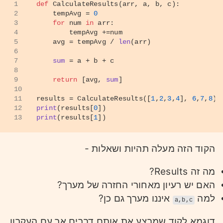
1
def
CalculateResults
(
arr, a, b, c
):
2
    tempAvg = 
0
3
for
 num 
in
 arr:
4
        tempAvg +=num
5
    avg = tempAvg / 
len
(arr)
6
7
sum
 = a + b + c
8
9
return
 [avg, 
sum
]
10
11
results = CalculateResults([
1
,
2
,
3
,
4
], 
6
,
7
,
8
)
12
print
(results[
0
])
13
print
(results[
1
])
הקוד הזה מעלה תהיות ושאלות -
מה זה Results?
האם יש רעיון מאחורי החזרה של מערך?
למה
איננו מערך גם כן?
a,b,c
דוגמא לקוד שמבצע את אותם דברים אך עם העקרון