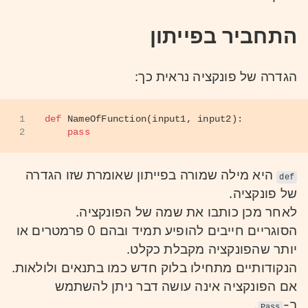
2.
התחביר בפייתון
בקטע הקוד הזה אתחלנו מערך לערכים 2,5,6.
לאחר מכן קראנו לפונקציה
עם המערך
sum
והערך שהתקבל מהפונקציה הזו - הסכום של
הגדרה של פונקציה נראית כך:
המערך עובר לפונקציה
שלה אנו קוראים
print
מיד.
1
def
NameOfFunction
(
input1, input2
):
2
pass
שימו ❤:
בדוגמא הזו קראנו לפונקציה בתוך פונקציה ככה
שהפלט של הפונקציה שבפנים ישר הולכת לפונקציה
היא מילה שמורה בפייתון שאומרת שזו הגדרה
def
העליונה יותר. היינו יכולים לכתוב את זה גם ככה:
של פונקציה.
לאחר מכן כותבו את שמה של הפונקציה.
הסוגריים חייבים להופיע תמיד ובהם 0 פרמטרים או
1
s = 
sum
(arr)
יותר שהפונקציה מקבלת כקלט.
2
print
(s)
הנקודותיים מתחילו בלוק חדש כמו בתנאים ולולאות.
אם הפונקציה אינה עושה דבר ניתן להשתמש
ב-
.
Pass