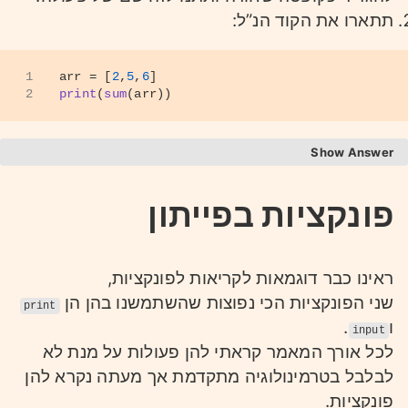
תתארו את הקוד הנ”ל:
1
arr = [
2
,
5
,
6
]
2
print
(
sum
(arr))
Answer
כמה דברים מהחיים שלי:
פונקציות בפייתון
MakeCoffee(Coffee, HotWater) -
פונקציה שבה הקלט הוא קפה טחון, מים חמים
ראינו כבר דוגמאות לקריאות לפונקציות,
והפלט הוא קפה שחור חם.
שני הפונקציות הכי נפוצות שהשתמשנו בהן הן
Drive(Location, Fuel) - נוסע למיקום
print
ו
.
מסוים, צורך דלק.
input
לכל אורך המאמר קראתי להן פעולות על מנת לא
Write(Idea, Keyboard, PC) - מקבל רעיון,
לבלבל בטרמינולוגיה מתקדמת אך מעתה נקרא להן
מקלדת ומחשב וכותב את הרעיון.
פונקציות.