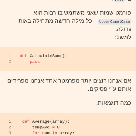
פורמט שמות שאני משתמש בו רבות הוא
- כל מילה חדשה מתחילה באות
UpperCamelCase
גדולה.
למשל:
1
def
CalculateSum
():
2
pass
אם אנחנו רוצים יותר מפרמטר אחד אנחנו מפרידים
אותם ע”י פסיקים.
כמה דוגמאות:
1
def
Average
(
array
):
2
    tempAvg = 
0
3
for
 num 
in
 array: