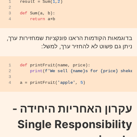
1
result = Sum(
1
,
2
)
2
3
def
Sum
(
a, b
):
4
return
 a+b
בדוגמאות הקודמות הראנו פונקציות שמחזירות ערך,
ניתן גם פשוט לא להחזיר ערך, למשל:
1
def
printFruit
(
name, price
):
2
print
(
f'We sell 
{name}
s for 
{price}
 shekel
3
4
a = printFruit(
'apple'
, 
5
)
עקרון האחריות היחידה -
Single Responsibility