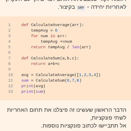
לאחריות יחידה -
בקיצור.
SRP
1
def
CalculateAverage
(
arr
):
2
    tempAvg = 
0
3
for
 num 
in
 arr:
4
        tempAvg +=num
5
return
 tempAvg / 
len
(arr)
6
7
def
CalculateSum
(
a,b,c
):
8
return
 a+b+c
9
10
avg = CalculateAverage([
1
,
2
,
3
,
4
])
11
sum
 = CalculateSum(
6
,
7
,
8
)
12
print
(avg)
13
print
(
sum
)
הדבר הראשון שעשינו זה פיצלנו את תחום האחריות
לשתי פונקציות,
אל תתביישו לכתוב פונקציות נוספות.