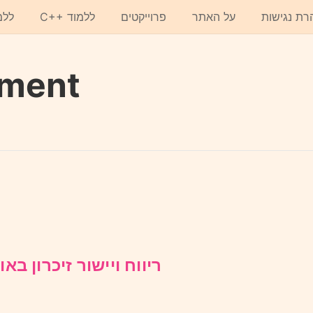
רת נגישות
על האתר
פרוייקטים
C++ ללמוד
ללמ
nment
ריווח ויישור זיכרון באובי