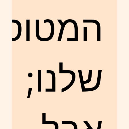
המטוסי
שלנו;