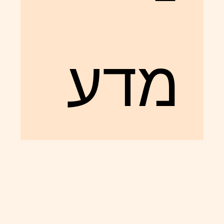
מדע
בידיוני?