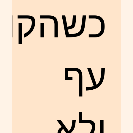
כשהקוד
עף
ולא