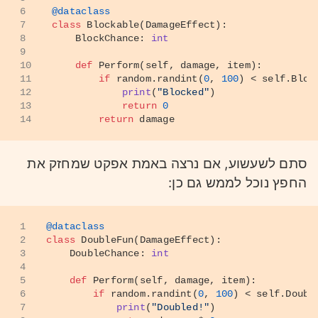
6
@dataclass
7
class
Blockable
(
DamageEffect
):
8
    BlockChance: 
int
9
10
def
Perform
(
self, damage, item
):
11
if
 random.randint(
0
, 
100
) < 
self
.Bloc
12
print
(
"Blocked"
)
13
return
0
14
return
 damage
סתם לשעשוע, אם נרצה באמת אפקט שמחזק את
החפץ נוכל לממש גם כן:
1
@dataclass
2
class
DoubleFun
(
DamageEffect
):
3
    DoubleChance: 
int
4
5
def
Perform
(
self, damage, item
):
6
if
 random.randint(
0
, 
100
) < 
self
.Doubl
7
print
(
"Doubled!"
)