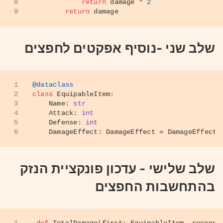
8
return
 damage * 
2
9
return
 damage
שלב שני -נוסיף אפקטים לחפצים
1
@dataclass
2
class
EquipableItem
:
3
    Name: 
str
4
    Attack: 
int
5
    Defense: 
int
6
    DamageEffect: DamageEffect = DamageEffect(
שלב שלישי - עדכון פונקציית הנזק
בהתחשבות החפצים
1
def
TotalDamage
(
first: EquipableItem, second: