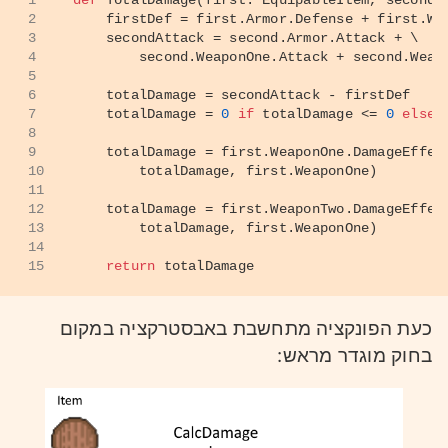
2
    firstDef = first.Armor.Defense + first.We
3
    secondAttack = second.Armor.Attack + \
4
        second.WeaponOne.Attack + second.Weap
5
6
    totalDamage = secondAttack - firstDef
7
    totalDamage = 
0
if
 totalDamage <= 
0
else
 
8
9
    totalDamage = first.WeaponOne.DamageEffec
10
        totalDamage, first.WeaponOne)
11
12
    totalDamage = first.WeaponTwo.DamageEffec
13
        totalDamage, first.WeaponOne)
14
15
return
 totalDamage
כעת הפונקציה מתחשבת באבסטרקציה במקום
בחוק מוגדר מראש: