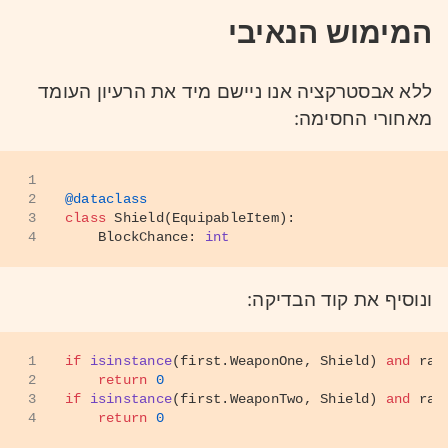
המימוש הנאיבי
ללא אבסטרקציה אנו ניישם מיד את הרעיון העומד
מאחורי החסימה:
1
2
@dataclass
3
class
Shield
(
EquipableItem
):
4
    BlockChance: 
int
ונוסיף את קוד הבדיקה:
1
if
isinstance
(first.WeaponOne, Shield) 
and
 ran
2
return
0
3
if
isinstance
(first.WeaponTwo, Shield) 
and
 ran
4
return
0