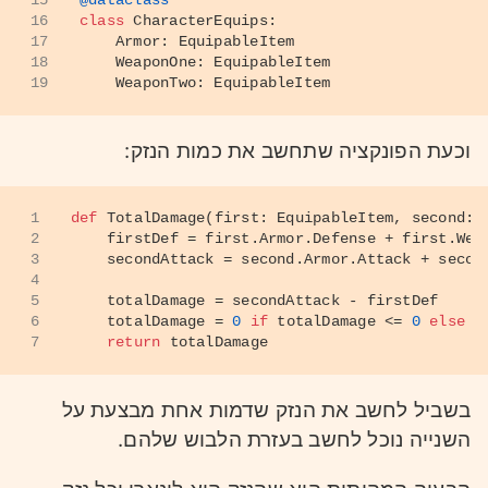
15
@dataclass
16
class
CharacterEquips
:
17
    Armor: EquipableItem
18
    WeaponOne: EquipableItem
19
    WeaponTwo: EquipableItem
וכעת הפונקציה שתחשב את כמות הנזק:
1
def
TotalDamage
(
first: EquipableItem, second: 
2
    firstDef = first.Armor.Defense + first.Wea
3
    secondAttack = second.Armor.Attack + secon
4
5
    totalDamage = secondAttack - firstDef
6
    totalDamage = 
0
if
 totalDamage <= 
0
else
 t
7
return
 totalDamage
בשביל לחשב את הנזק שדמות אחת מבצעת על
השנייה נוכל לחשב בעזרת הלבוש שלהם.