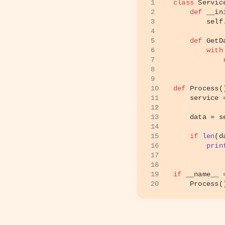
1
class
Servic
2
def
__in
3
self
4
5
def
GetD
6
with
7
8
9
10
def
Process
(
11
    service 
12
13
    data = s
14
15
if
len
(d
16
prin
17
18
19
if
 __name__ 
20
    Process(