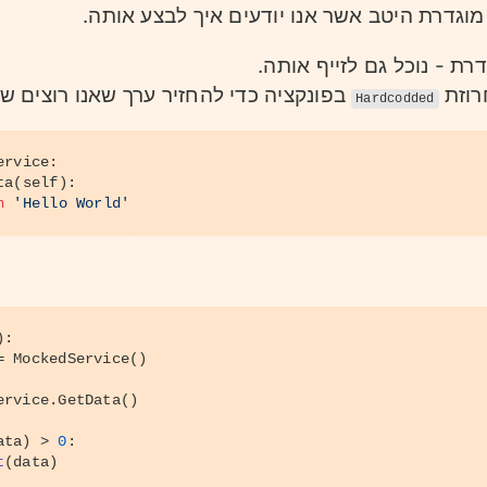
 מוגדרת היטב אשר אנו יודעים איך לבצע אותה
רת - נוכל גם לזייף אותה
רוזת
בפונקציה כדי להחזיר ערך שאנו רוצים שז:
Hardcodded
ervice
:
ta
(
self
):
n
'Hello World'
):
= MockedService()
ervice.GetData()
ata) > 
0
:
t
(data)