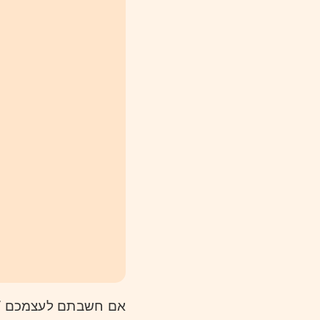
אם חשבת-hello world” אז צדקתם!