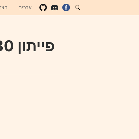
ארכיב
הצה
פייתון 30 - בדיקות - זיוף התנהגות