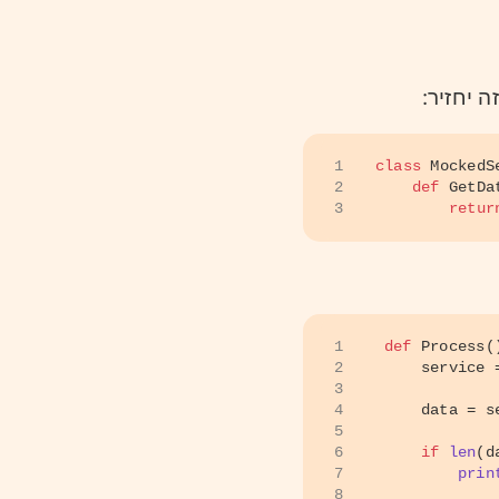
ה יחזיר
1
class
MockedS
2
def
GetDa
3
retur
1
def
Process
(
2
    service 
3
4
    data = s
5
6
if
len
(d
7
prin
8