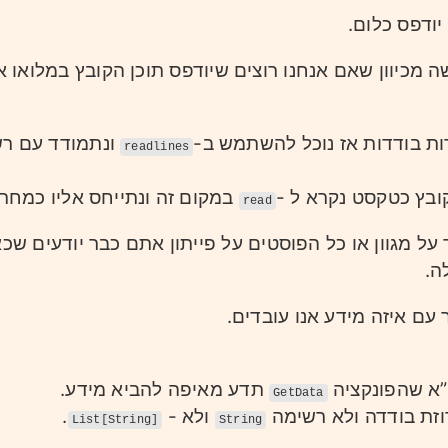
 יודפס כלום
ה מכיוון שאם אנחנו רוצים שיודפס תוכן הקובץ במלואו 
ורות בודדות אז נוכל להשתמש ב
ונתמודד עם ר.
readlines
לקובץ כטקסט נקרא ל
במקום זה ונתייחס אליו כמח.
read
על מגוון או כל הפוסטים על פייתון אתם כבר יודעים שכאן
לה
ר עם איזה מידע אנו עובדים
”א שהפונקציה
תדע מאיפה להביא מידע.
GetData
.
ולא -
וזת בודדה ולא רשימה
List[String]
String