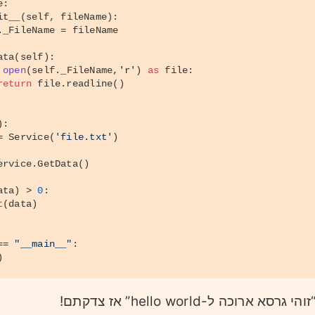
e
:
it__
(
self, fileName
):
._FileName = fileName
ata
(
self
):
open
(
self
._FileName,
'r'
) 
as
 file:
return
 file.readline()
):
= Service(
'file.txt'
)
ervice.GetData()
ata) > 
0
:
t
(data)
== 
"__main__"
:
)
ם לעצמכם “זוהי גרסא ארוכה ל