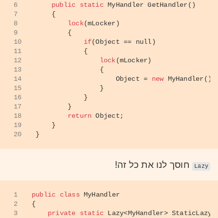
6
public
static
 MyHandler 
GetHandler
()
7
    {
8
lock
(mLocker)
9
        {
10
if
(Object == 
null
)
11
            {
12
lock
(mLocker)
13
                {
14
                    Object = 
new
 MyHandler();
15
                }
16
            }
17
        }
18
return
 Object;
19
    }
20
}
חוסך לנו את כל זה!
Lazy
1
public
class
MyHandler
2
{
3
private
static
 Lazy<MyHandler> StaticLazy 