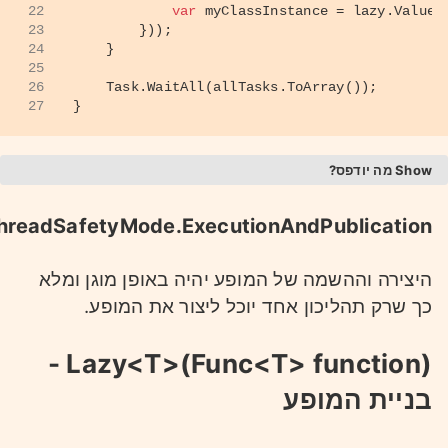
22
var
 myClassInstance = lazy.Value;
23
        }));
24
    }
25
26
    Task.WaitAll(allTasks.ToArray());
27
}
מה יודפס?
זה יודפס 10 פעמים!
hreadSafetyMode.ExecutionAndPublication
1
MyClass834
היצירה וההשמה של המופע יהיה באופן מוגן ומלא
2
MyClass869
3
MyClass263
כך שרק תהליכון אחד יוכל ליצור את המופע.
4
MyClass169
5
MyClass128
6
MyClass283
Lazy<T>(Func<T> function) -
7
MyClass272
8
MyClass526
בניית המופע
9
MyClass423
10
MyClass789