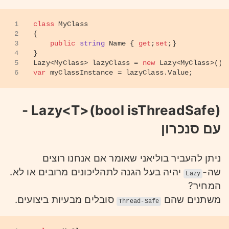
1
class
MyClass
2
{
3
public
string
 Name { 
get
;
set
;}
4
}
5
Lazy<MyClass> lazyClass = 
new
 Lazy<MyClass>();
6
var
 myClassInstance = lazyClass.Value;
Lazy<T>(bool isThreadSafe) -
עם סנכרון
ניתן להעביר בוליאני שאומר אם אנחנו רוצים
שה-
יהיה בעל הגנה לתהליכונים מרובים או לא.
Lazy
המחיר?
משתנים שהם
סובלים מבעיות ביצועים.
Thread-Safe