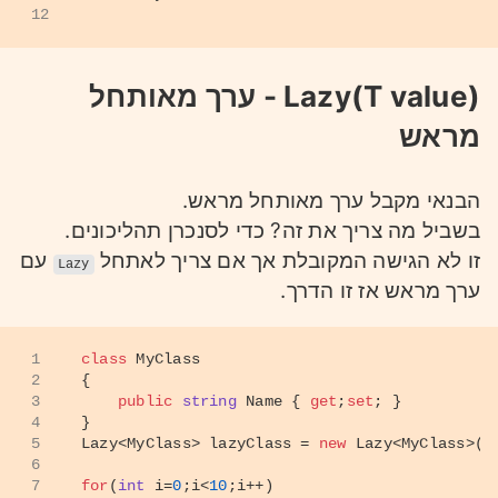
12
Lazy(T value) - ערך מאותחל
מראש
הבנאי מקבל ערך מאותחל מראש.
בשביל מה צריך את זה? כדי לסנכרן תהליכונים.
זו לא הגישה המקובלת אך אם צריך לאתחל
עם
Lazy
ערך מראש אז זו הדרך.
1
class
MyClass
2
{
3
public
string
 Name { 
get
;
set
; }
4
}
5
Lazy<MyClass> lazyClass = 
new
 Lazy<MyClass>(
n
6
7
for
(
int
 i=
0
;i<
10
;i++)