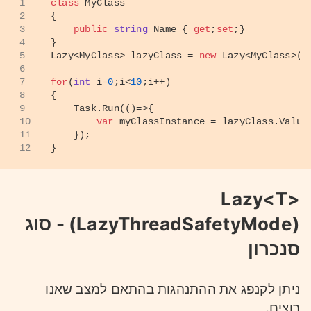
1
class
MyClass
2
{
3
public
string
 Name { 
get
;
set
;}
4
}
5
Lazy<MyClass> lazyClass = 
new
 Lazy<MyClass>(
t
6
7
for
(
int
 i=
0
;i<
10
;i++)
8
{
9
    Task.Run(()=>{
10
var
 myClassInstance = lazyClass.Value
11
    });
12
}
Lazy<T>
(LazyThreadSafetyMode) - סוג
סנכרון
ניתן לקנפג את ההתנהגות בהתאם למצב שאנו
רוצים.