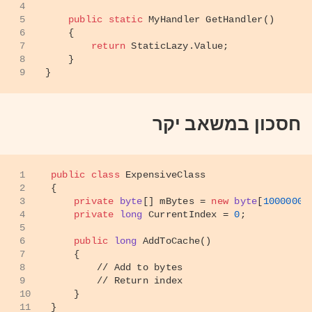
4
5
public
static
 MyHandler 
GetHandler
()
6
    {
7
return
 StaticLazy.Value;
8
    }
9
}
חסכון במשאב יקר
1
public
class
ExpensiveClass
2
{
3
private
byte
[] mBytes = 
new
byte
[
10000000
4
private
long
 CurrentIndex = 
0
;
5
6
public
long
AddToCache
()
7
    { 
8
// Add to bytes
9
// Return index    
10
    }
11
}