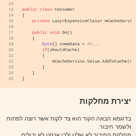
12
13
public
class
Consumer
14
{
15
private
 Lazy<ExpensiveClass> mCacheServic
16
17
public
void
Do
()
18
    {
19
byte
[] someData = 
//...
20
if
(shouldCache)
21
        {
22
            mCacheService.Value.AddToCache(so
23
        }
24
    }
25
}
יצירת מחלקות
בדוגמא הבאה הקוד הוא צד לקוח אשר רוצה לפתוח
ולשמר חיבור.
מחלקת החיבור לא שלנו ולכן אנחנו לא יכולים