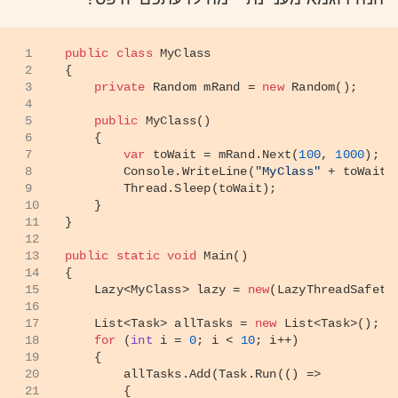
1
public
class
MyClass
2
{
3
private
 Random mRand = 
new
 Random();
4
5
public
MyClass
()
6
    {
7
var
 toWait = mRand.Next(
100
, 
1000
);
8
        Console.WriteLine(
"MyClass"
 + toWait.
9
        Thread.Sleep(toWait);
10
    }
11
}
12
13
public
static
void
Main
()
14
{
15
    Lazy<MyClass> lazy = 
new
(LazyThreadSafety
16
17
    List<Task> allTasks = 
new
 List<Task>();
18
for
 (
int
 i = 
0
; i < 
10
; i++)
19
    {
20
        allTasks.Add(Task.Run(() =>
21
        {