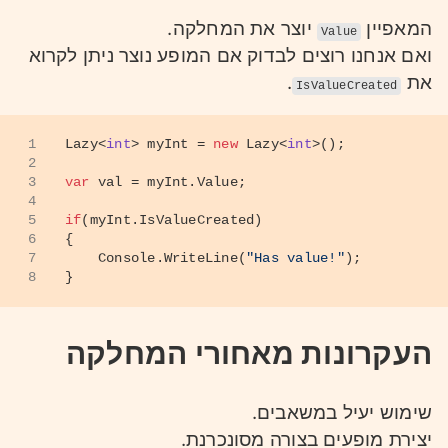
המאפיין
יוצר את המחלקה.
Value
ואם אנחנו רוצים לבדוק אם המופע נוצר ניתן לקרוא
.
את
IsValueCreated
1
Lazy<
int
> myInt = 
new
 Lazy<
int
>();
2
3
var
 val = myInt.Value;
4
5
if
(myInt.IsValueCreated)
6
{
7
    Console.WriteLine(
"Has value!"
);
8
}
העקרונות מאחורי המחלקה
שימוש יעיל במשאבים.
יצירת מופעים בצורה מסונכרנת.