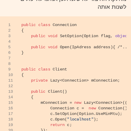
לשנות אותה
1
public
class
Connection
2
{
3
public
void
SetOption
(
Option flag, 
object
4
5
public
void
Open
(
IpAdress address
)
{ 
/*...
6
}
7
8
9
public
class
Client
10
{
11
private
 Lazy<Connection> mConnection;
12
13
public
Client
()
14
    {
15
        mConnection = 
new
 Lazy<Connection>(()
16
            Connection c =  
new
 Connection();
17
            c.SetOption(Option.UseMinMtu);
18
            c.Open(
"localhost"
);
19
return
 c;
20
        });