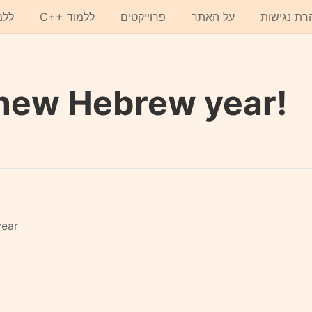
רת נגישות
על האתר
פרוייקטים
C++ ללמוד
ללמ
new Hebrew year!
year