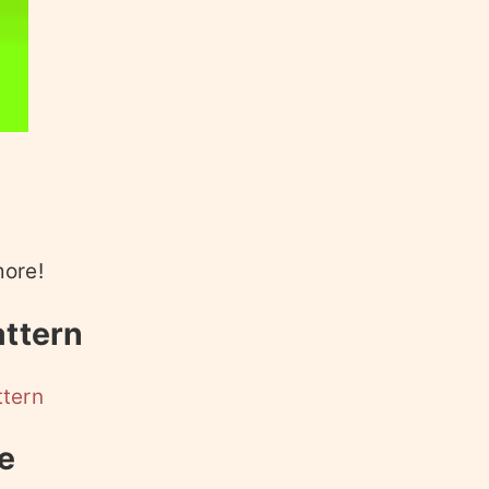
more!
attern
ttern
e