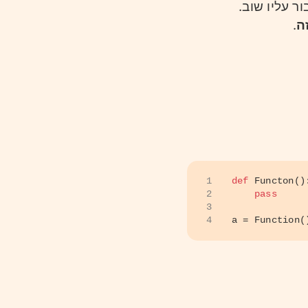
 עליו שוב.
ה
.
1
def
Functon
()
2
pass
3
4
a = Function(