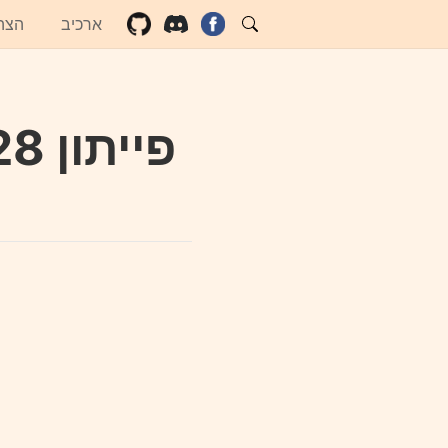
ארכיב
הצה
פייתון 28 - לינטרים ופורמט