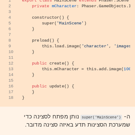
1
export
class
MainScene
extends
Phaser.Scene
 {
2
private
mCharacter
: 
Phaser
.
GameObjects
.
Im
3
4
constructor
(
) {
5
super
(
'MainScene'
)
6
    }
7
8
preload
(
) {
9
this
.
load
.
image
(
'character'
, 
'images/
10
    }
11
12
public
create
(
) {
13
this
.
mCharacter
 = 
this
.
add
.
image
(
100
,
14
    }
15
16
public
update
(
) { 
17
    }
18
}
ה-
נותן מפתח לסצינה כדי
super('MainScene')
שמערכת הסצינות תדע באיזה סצינה מדובר.