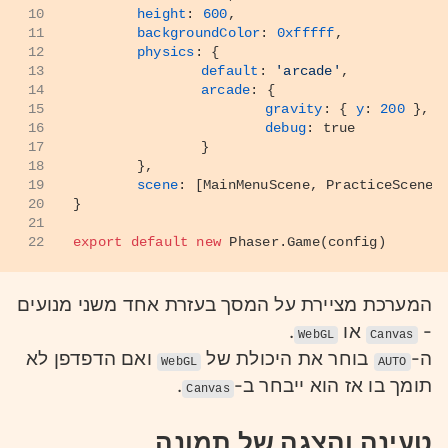
34
}
10
height
: 
600
,
11
backgroundColor
: 
0xfffff
,
12
physics
: {
13
default
: 
'arcade'
,
14
arcade
: {
15
gravity
: { 
y
: 
200
 },
16
debug
: 
true
17
		}
18
	},
19
scene
: [
MainMenuScene
, 
PracticeScene
,
20
}
21
22
export
default
new
Phaser
.
Game
(config)
המערכת מציירת על המסך בעזרת אחד משני מנועים
-
או
.
WebGL
Canvas
ה-
בוחר את היכולת של
ואם הדפדפן לא
WebGL
AUTO
תומך בו אז הוא ייבחר ב-
.
Canvas
טעינה והצגה של תמונה