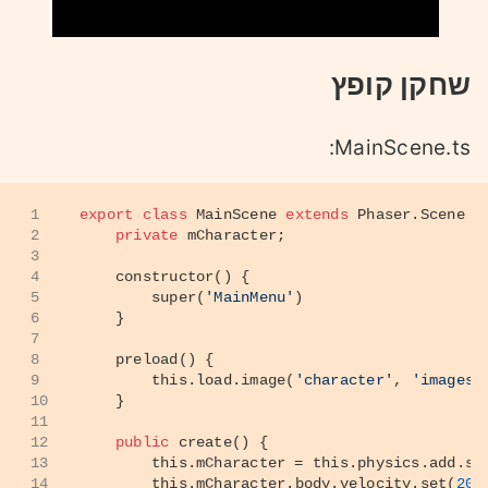
שחקן קופץ
MainScene.ts:
1
export
class
MainScene
extends
Phaser.Scene
 {
2
private
 mCharacter;
3
4
constructor
(
) {
5
super
(
'MainMenu'
)
6
    }
7
8
preload
(
) {
9
this
.
load
.
image
(
'character'
, 
'images/
10
    }
11
12
public
create
(
) {
13
this
.
mCharacter
 = 
this
.
physics
.
add
.
sp
14
this
.
mCharacter
.
body
.
velocity
.
set
(
200