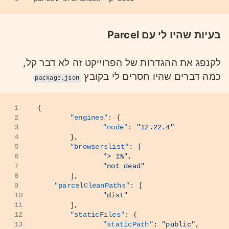
בעיות שהיו לי עם Parcel
לקנפג את ההגדרות של הפרוייקט זה לא דבר קל,
כמה דברים שהיו חסרים לי בקובץ
package.json
1
{
2
"engines"
:
{
3
"node"
:
"12.22.4"
4
}
,
5
"browserslist"
:
[
6
"> 1%"
,
7
"not dead"
8
]
,
9
"parcelCleanPaths"
:
[
10
"dist"
11
]
,
12
"staticFiles"
:
{
13
"staticPath"
:
"public"
,