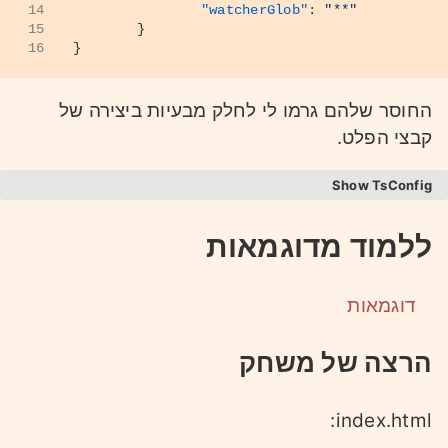
14
"watcherGlob"
:
"**"
15
}
16
}
החוסר שלהם גרמו לי לחלק מבעיות ביצירה של
קבצי הפלט.
TsConfig
קובץ
נראה אצלי כך:
TsConfig
ללמוד מדוגמאות
1
{
2
"compilerOptions"
:
{
דוגמאות
3
"strictPropertyInitializatio
4
"target"
:
"esnext"
,
5
"module"
:
"esnext"
,
הרצה של משחק
6
"strict"
:
true
,
7
"noImplicitAny"
:
false
,
8
"noEmit"
:
true
,
index.html:
9
"allowJs"
:
true
,
10
"jsx"
:
"preserve"
,