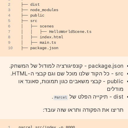
2
├── dist
3
├── node_modules
4
├── public
5
├── src
6
│   ├── scenes
7
│   │   ├── HelloWorldScene.ts
8
│   ├── index.html
9
│   ├── main.ts
10
├── package.json
package.json - קונפיגורציה למודול של המשחק.
src - כל הקוד שלנו מוכל שם וגם קבצי ה-HTML.
public - קבצי משאבים כגון תמונות, סאונד או
מודלים
dist - תיקייה הפלט של
.
Parcel
תריצו את הפקודה ותראו שזה עובד:
1
parcel src/index -p 8000