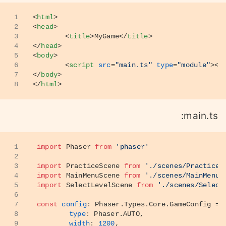
11
"importHelpers"
:
true
,
1
<
html
>
12
"moduleResolution"
:
"node"
,
2
<
head
>
13
"experimentalDecorators"
:
tr
3
<
title
>
MyGame
</
title
>
14
"esModuleInterop"
:
true
,
4
</
head
>
15
"allowSyntheticDefaultImport
5
<
body
>
16
"sourceMap"
:
true
,
6
<
script
src
=
"main.ts"
type
=
"module"
>
</
17
"baseUrl"
:
"./src"
,
7
</
body
>
18
"paths"
:
{
8
</
html
>
19
"~/*"
:
[
20
"./*"
21
]
22
}
,
main.ts:
23
"typeRoots"
:
[
24
"node_modules/@types
25
"node_module/phaser/
1
import
Phaser
from
'phaser'
26
]
,
2
27
"types"
:
[
3
import
PracticeScene
from
'./scenes/PracticeS
28
"Phaser"
4
import
MainMenuScene
from
'./scenes/MainMenuS
29
]
5
import
SelectLevelScene
from
'./scenes/Select
30
}
,
6
31
"include"
:
[
7
const
config
: 
Phaser
.
Types
.
Core
.
GameConfig
 = 
32
"src/**/*"
8
type
: 
Phaser
.
AUTO
,
33
]
9
width
: 
1200
,