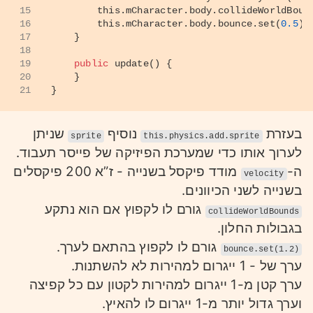
15
this
.
mCharacter
.
body
.
collideWorldBoun
16
this
.
mCharacter
.
body
.
bounce
.
set
(
0.5
);
17
    }
18
19
public
update
(
) {
20
    }
21
}
בעזרת
נוסיף
שניתן
sprite
this.physics.add.sprite
לערוך אותו כדי שמערכת הפיזיקה של פייסר תעבוד.
ה-
מודד פיקסל בשנייה - ז”א 200 פיקסלים
velocity
בשנייה לשני הכיוונים.
גורם לו לקפוץ אם הוא נתקע
collideWorldBounds
בגבולות החלון.
גורם לו לקפוץ בהתאם לערך.
bounce.set(1.2)
ערך של - 1 ייגרום למהירות לא להשתנות.
ערך קטן מ-1 ייגרום למהירות לקטון עם כל קפיצה
וערך גדול יותר מ-1 ייגרום לו להאיץ.