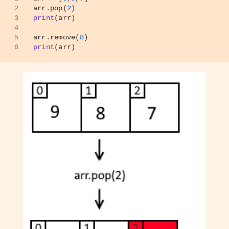
2
arr.pop(
2
)
3
print
(arr)
4
5
arr.remove(
8
)
6
print
(arr)