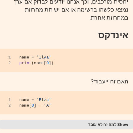
יחסית מורכבים, וכך אנחנו יודעים לבדוק אם ערך
נמצא כלשהו ברשימה או אם יש תת מחרוזת
במחרוזת אחרת.
אינדקס
1
name = 
'Ilya'
2
print
(name[
0
])
האם זה ייעבוד?
1
name = 
'Elza'
2
name[
0
] = 
'A'
למה זה לא עובד
מחרוזת היא אמנם מתנהגת דומה לרשימה אך