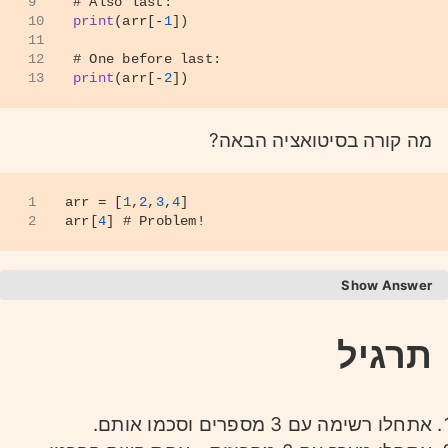
9
# Also last:
10
print
(arr[-
1
])
11
12
# One before last: 
13
print
(arr[-
2
])
מה קורה בסיטואציה הבאה?
1
arr = [
1
,
2
,
3
,
4
]
2
arr[
4
] 
# Problem!
Answer
יש לנו ברשימה
איברים בלבד ואנחנו מנסים
3
לגשת לאיבר שלא קיים,
תרגיל
במצב כזה הקוד ייזרוק לנו הערה - האינדקס
שלנו לא נמצא בגבולות ברשימה, כי הגבולות הן
מ
עד
.
אתחלו רשימה עם 3 מספרים וסכמו אותם.
3
0