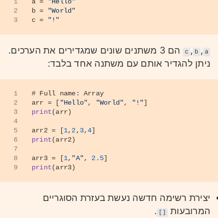
1
a = 
"Hello"
2
b = 
"World"
3
c = 
"!"
,
,
הם 3 משתנים שונים שמגדירים את הערכים.
c
b
a
ניתן להגדיר אותם עם משתנה אחד בלבד:
1
# Full name: Array
2
arr = [
"Hello"
, 
"World"
, 
"!"
]
3
print
(arr)
4
5
arr2 = [
1
,
2
,
3
,
4
]
6
print
(arr2)
7
8
arr3 = [
1
,
"A"
, 
2.5
]
9
print
(arr3)
יצירת רשימה חדשה נעשת בעזרת הסוגריים
המרובעות
.
[]