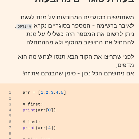
משתמשים בסוגריים המרובעות על מנת לגשת
לאיבר ברשימה - המספר בסוגריים נקרא
.
אינדקס
ניתן לרשום את המספר הזה כשלילי על מנת
להתחיל את החישוב מהסוף ולא מההתחלה
לפני שתריצו את הקוד הבא תנסו לנחש מה הוא
מדפיס,
אם ניחשתם הכל נכון - סימן שהבנתם את זה!
1
arr = [
1
,
2
,
3
,
4
,
5
]
2
3
# first:
4
print
(arr[
0
])
5
6
# last:
7
print
(arr[
4
])
8