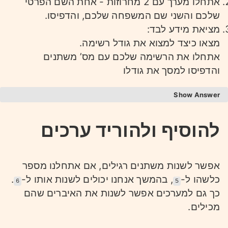
אתחלו מערך עם 2 מחרוזות - אחת השם הפרטי
שלכם והשני שם המשפחה שלכם, והדפיסו.
מציאת מידע לבד:
מצאו כיצד למצוא את גודל רשימה.
אתחלו את הרשימה שלכם עם מס’ משתנים
והדפיסו למסך את גודלו
Answer
להוסיף ולהוריד ערכים
1
arr = [
1
,
2
,
3
]
2
sum
 = arr[
0
] + arr[
1
] + arr[
2
]
3
4
arrNames = [
"Iluga"
, 
"Insights"
]
אפשר לשנות משתנים רגילים, אם אתחלנו מספר
5
print
(arrNames[
0
] + 
" "
 + arrNames[
1
])
6
כלשהו ל-
, בהמשך אנחנו יכולים לשנות אותו ל-
.
6
5
7
print
(
f"Number of elements: 
{
len
(arr)}
"
)
כך גם למערכים אפשר לשנות את האיברים שהם
מכילים.