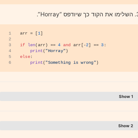
השלימו את הקוד כך שיודפס “Horray”.
1
arr = [
1
]
2
3
if
len
(arr) == 
4
and
 arr[-
2
] == 
3
:
4
print
(
"Horray"
)
5
else
:
6
print
(
"Something is wrong"
)
1
התשובה היא א, אינדקס מייצג את מיקום האיבר
ברשימה.
2