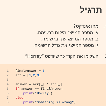
היא לא רשימה!
תרגיל
למשל אופרטור האינדקס
לא יכול לקבל
[num]
ערך חדש.
מהו אינדקס?
א. מספר המייצג מיקום ברשימה.
ב. מספר המייצג ערך ברשימה.
ג. מספר המייצג את גודל הרשימה.
השלימו את הקוד כך שיודפס “Horray”.
1
finalAnswer = 
6
2
arr = [
1
,
2
,
3
]
3
4
answer = arr[_] * arr[_]
5
if
 answer == finalAnswer:
6
print
(
"Horray"
)
7
else
:
8
print
(
"Something is wrong"
)