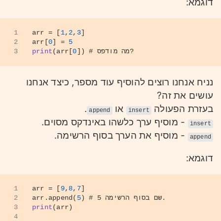
דוגמא:
1
arr = [
1
,
2
,
3
]
2
arr[
0
] = 
5
# מה מודפס?
]) 
0
(arr[
print
3
נניח אנחנו רוצים להוסיף עוד מספר, כיצד אנחנו
עושים את זה?
בעזרת הפעולה
או
.
append
insert
- מוסיף ערך כלשהו באינדקס מסוים.
insert
- מוסיף את הערך בסוף הרשימה.
append
דוגמא:
1
arr = [
9
,
8
,
7
]
# שם בסוף הרשימה 5.  
) 
5
arr.append(
2
3
print
(arr)
4