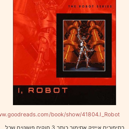
www.goodreads.com/book/show/41804.I_Robot
בסיפורים אייזיק אסימוב כותב 3 חוקים פשוטים שכל