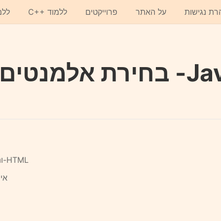
רת נגישות
על האתר
פרוייקטים
C++ ללמוד
ללמ
מנטים ב
Javascript והקשר שלו ל-HTML
איך