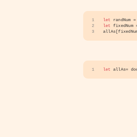
1
let
 randNum =
2
let
 fixedNum 
3
allAs[fixedNu
1
let
 allAs= 
do