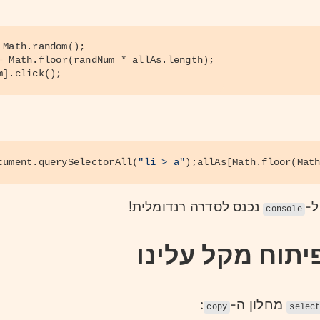
 
Math
.
random
();
= 
Math
.
floor
(randNum * allAs.
length
);
m].
click
();
cument
.
querySelectorAll
(
"li > a"
);allAs[
Math
.
floor
(
Mat
ל-
נכנס לסדרה רנדומלית!
console
יתוח מקל עלינו
מחלון ה-
:
copy
selec