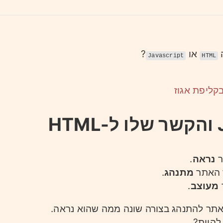
ה
או
?
Javascript
HTML
בקליפת אגוז
H
ר
נראה
.
 האתר
מתנהג
.
מעוצב
.
אתר להתנהג בצורה שונה ממה שהוא נראה.
 להיות?