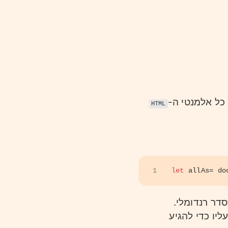
כל אלמנטי ה-
HTML
1
let
 allAs= 
do
דר רנדומלי.
יו כדי להגיע