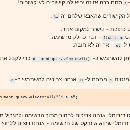
סתם ככה אז זה יביא לנו קישורים לא קשורים!
a
ל הקישורים שהאבא שלהם זה
.
li
כתובת - קישור למקום אחר.
ט
- דבר כחלק מרשימה.
list item
 ל-
- אך זה לא חובה.
ul
יתן להשתמש ב-
כדי לקבל את 
document.querySelectorAll()
למנטים
מתחת ל-
אנחנו צריכים להשתמש ב-
.
>
li
a
cument
.
querySelectorAll
(
"li > a"
); 
 רנדומלי אנחנו צריכים לבחור מתוך הרשימה ולהגריל מס
דומלי שהוא אינדקס של הרשימה - אנחנו רוצים ללחוץ על