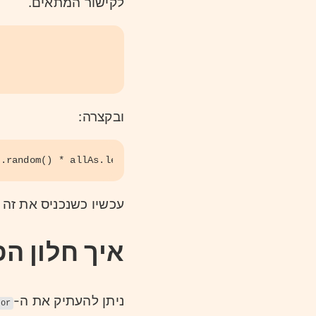
לקישור המתאים.
ובקצרה:
h
.
random
() * allAs.
length
)].
click
(); 
עכשיו כשנכניס את זה 
איך חלון הפ
ניתן להעתיק את ה-
tor