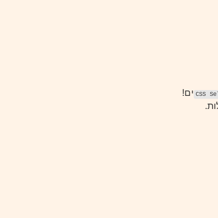
ים!
CSS Se
ת.